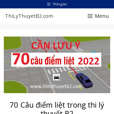
Chuyển
Thông tin
đến
ThiLyThuyetB2.com
Menu
nội
dung
70 Câu điểm liệt trong thi lý
thuyết B2