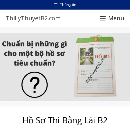
Chuyển
Thông tin
đến
ThiLyThuyetB2.com
Menu
nội
dung
Hồ Sơ Thi Bằng Lái B2