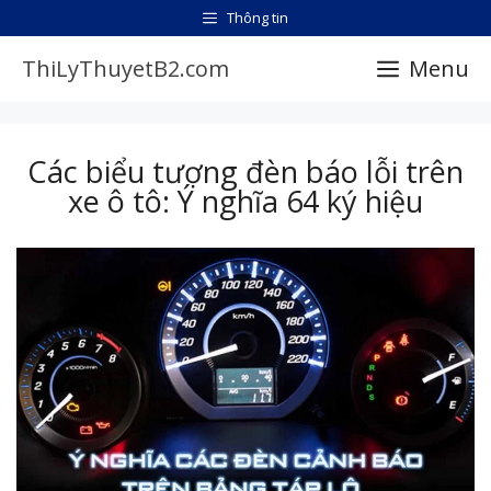
Chuyển
Thông tin
đến
ThiLyThuyetB2.com
Menu
nội
dung
Các biểu tượng đèn báo lỗi trên
xe ô tô: Ý nghĩa 64 ký hiệu