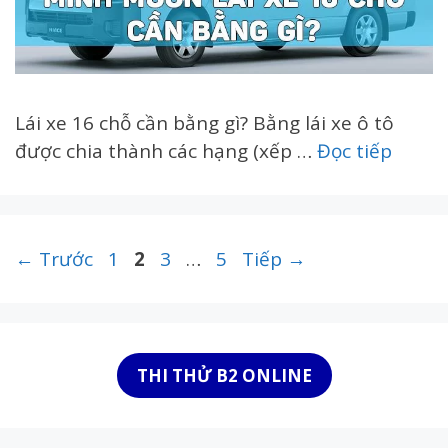
Lái xe 16 chỗ cần bằng gì? Bằng lái xe ô tô
được chia thành các hạng (xếp …
Đọc tiếp
Trang
Trang
Trang
Trang
←
Trước
1
2
3
…
5
Tiếp
→
THI THỬ B2 ONLINE